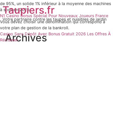
Aller
de 95%, un solide 1% inférieur à la moyenne des machines
Taupiers.fr
au
à sous en 2025.
contenu
N1 Casino Bonus Spécial Pour Nouveaux Joueurs France
Votre partnaire contre les taupes et nuisibles de jardin
Vous devez choisir une dénomination qui correspond à
votre plan de gestion de la bankroll.
Casino Sans Dépôt Avec Bonus Gratuit 2026 Les Offres À
Archives
Réclamer