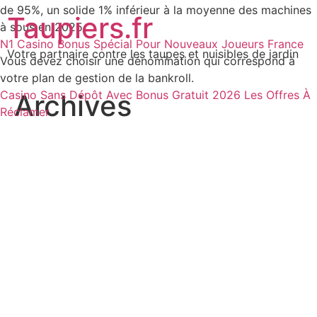
Aller
de 95%, un solide 1% inférieur à la moyenne des machines
Taupiers.fr
au
à sous en 2025.
contenu
N1 Casino Bonus Spécial Pour Nouveaux Joueurs France
Votre partnaire contre les taupes et nuisibles de jardin
Vous devez choisir une dénomination qui correspond à
votre plan de gestion de la bankroll.
Casino Sans Dépôt Avec Bonus Gratuit 2026 Les Offres À
Archives
Réclamer