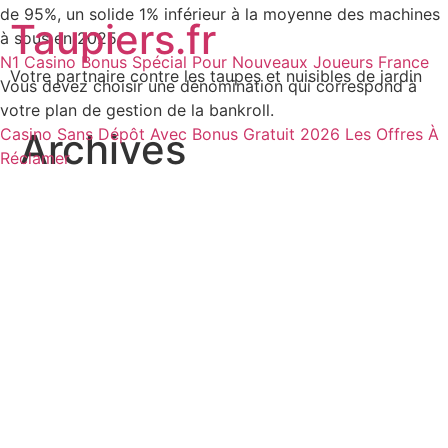
Aller
de 95%, un solide 1% inférieur à la moyenne des machines
Taupiers.fr
au
à sous en 2025.
contenu
N1 Casino Bonus Spécial Pour Nouveaux Joueurs France
Votre partnaire contre les taupes et nuisibles de jardin
Vous devez choisir une dénomination qui correspond à
votre plan de gestion de la bankroll.
Casino Sans Dépôt Avec Bonus Gratuit 2026 Les Offres À
Archives
Réclamer