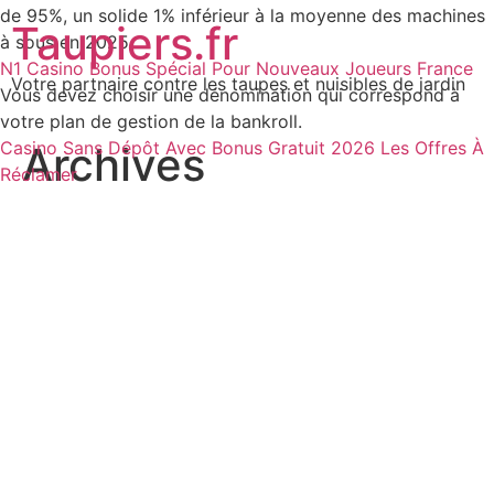
Aller
de 95%, un solide 1% inférieur à la moyenne des machines
Taupiers.fr
au
à sous en 2025.
contenu
N1 Casino Bonus Spécial Pour Nouveaux Joueurs France
Votre partnaire contre les taupes et nuisibles de jardin
Vous devez choisir une dénomination qui correspond à
votre plan de gestion de la bankroll.
Casino Sans Dépôt Avec Bonus Gratuit 2026 Les Offres À
Archives
Réclamer