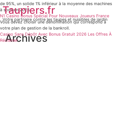
Aller
de 95%, un solide 1% inférieur à la moyenne des machines
Taupiers.fr
au
à sous en 2025.
contenu
N1 Casino Bonus Spécial Pour Nouveaux Joueurs France
Votre partnaire contre les taupes et nuisibles de jardin
Vous devez choisir une dénomination qui correspond à
votre plan de gestion de la bankroll.
Casino Sans Dépôt Avec Bonus Gratuit 2026 Les Offres À
Archives
Réclamer