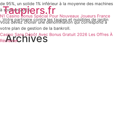
Aller
de 95%, un solide 1% inférieur à la moyenne des machines
Taupiers.fr
au
à sous en 2025.
contenu
N1 Casino Bonus Spécial Pour Nouveaux Joueurs France
Votre partnaire contre les taupes et nuisibles de jardin
Vous devez choisir une dénomination qui correspond à
votre plan de gestion de la bankroll.
Casino Sans Dépôt Avec Bonus Gratuit 2026 Les Offres À
Archives
Réclamer