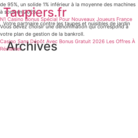
Aller
de 95%, un solide 1% inférieur à la moyenne des machines
Taupiers.fr
au
à sous en 2025.
contenu
N1 Casino Bonus Spécial Pour Nouveaux Joueurs France
Votre partnaire contre les taupes et nuisibles de jardin
Vous devez choisir une dénomination qui correspond à
votre plan de gestion de la bankroll.
Casino Sans Dépôt Avec Bonus Gratuit 2026 Les Offres À
Archives
Réclamer