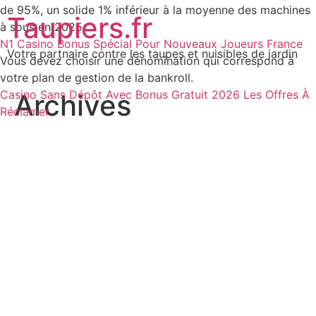
Aller
de 95%, un solide 1% inférieur à la moyenne des machines
Taupiers.fr
au
à sous en 2025.
contenu
N1 Casino Bonus Spécial Pour Nouveaux Joueurs France
Votre partnaire contre les taupes et nuisibles de jardin
Vous devez choisir une dénomination qui correspond à
votre plan de gestion de la bankroll.
Casino Sans Dépôt Avec Bonus Gratuit 2026 Les Offres À
Archives
Réclamer