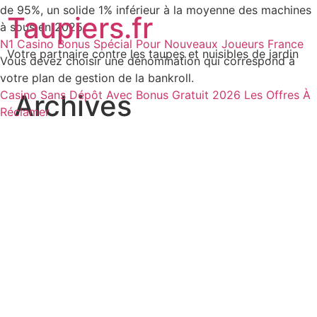
Aller
de 95%, un solide 1% inférieur à la moyenne des machines
Taupiers.fr
au
à sous en 2025.
contenu
N1 Casino Bonus Spécial Pour Nouveaux Joueurs France
Votre partnaire contre les taupes et nuisibles de jardin
Vous devez choisir une dénomination qui correspond à
votre plan de gestion de la bankroll.
Casino Sans Dépôt Avec Bonus Gratuit 2026 Les Offres À
Archives
Réclamer