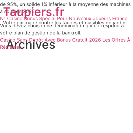
Aller
de 95%, un solide 1% inférieur à la moyenne des machines
Taupiers.fr
au
à sous en 2025.
contenu
N1 Casino Bonus Spécial Pour Nouveaux Joueurs France
Votre partnaire contre les taupes et nuisibles de jardin
Vous devez choisir une dénomination qui correspond à
votre plan de gestion de la bankroll.
Casino Sans Dépôt Avec Bonus Gratuit 2026 Les Offres À
Archives
Réclamer