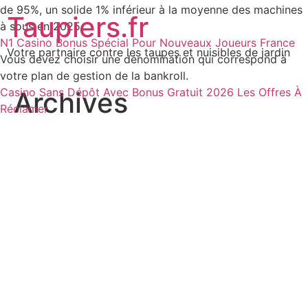
Aller
de 95%, un solide 1% inférieur à la moyenne des machines
Taupiers.fr
au
à sous en 2025.
contenu
N1 Casino Bonus Spécial Pour Nouveaux Joueurs France
Votre partnaire contre les taupes et nuisibles de jardin
Vous devez choisir une dénomination qui correspond à
votre plan de gestion de la bankroll.
Casino Sans Dépôt Avec Bonus Gratuit 2026 Les Offres À
Archives
Réclamer