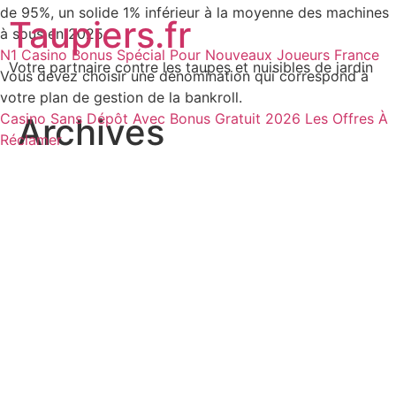
Aller
de 95%, un solide 1% inférieur à la moyenne des machines
Taupiers.fr
au
à sous en 2025.
contenu
N1 Casino Bonus Spécial Pour Nouveaux Joueurs France
Votre partnaire contre les taupes et nuisibles de jardin
Vous devez choisir une dénomination qui correspond à
votre plan de gestion de la bankroll.
Casino Sans Dépôt Avec Bonus Gratuit 2026 Les Offres À
Archives
Réclamer