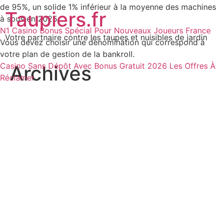
Aller
de 95%, un solide 1% inférieur à la moyenne des machines
Taupiers.fr
au
à sous en 2025.
contenu
N1 Casino Bonus Spécial Pour Nouveaux Joueurs France
Votre partnaire contre les taupes et nuisibles de jardin
Vous devez choisir une dénomination qui correspond à
votre plan de gestion de la bankroll.
Casino Sans Dépôt Avec Bonus Gratuit 2026 Les Offres À
Archives
Réclamer