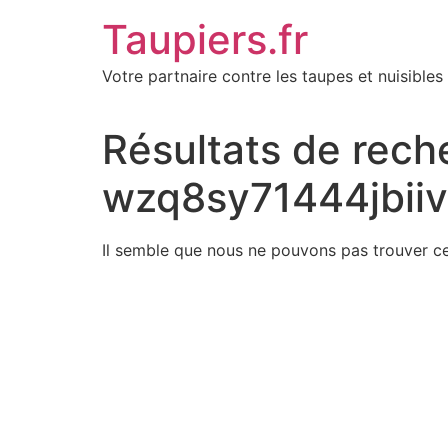
Aller
Taupiers.fr
au
contenu
Votre partnaire contre les taupes et nuisibles 
Résultats de rech
wzq8sy71444jbii
Il semble que nous ne pouvons pas trouver c