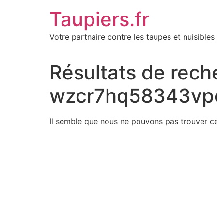
Aller
Taupiers.fr
au
contenu
Votre partnaire contre les taupes et nuisibles 
Résultats de rech
wzcr7hq58343vpc
Il semble que nous ne pouvons pas trouver c