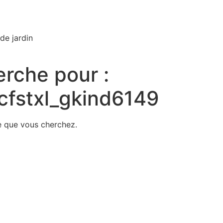
de jardin
erche pour :
fstxl_gkind6149
e que vous cherchez.