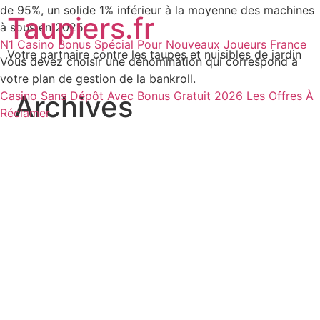
Aller
de 95%, un solide 1% inférieur à la moyenne des machines
Taupiers.fr
au
à sous en 2025.
contenu
N1 Casino Bonus Spécial Pour Nouveaux Joueurs France
Votre partnaire contre les taupes et nuisibles de jardin
Vous devez choisir une dénomination qui correspond à
votre plan de gestion de la bankroll.
Casino Sans Dépôt Avec Bonus Gratuit 2026 Les Offres À
Archives
Réclamer