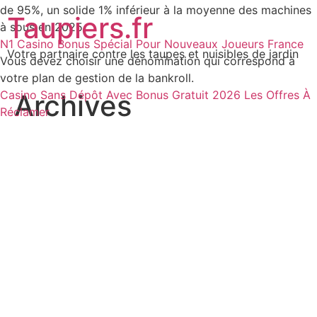
Aller
de 95%, un solide 1% inférieur à la moyenne des machines
Taupiers.fr
au
à sous en 2025.
contenu
N1 Casino Bonus Spécial Pour Nouveaux Joueurs France
Votre partnaire contre les taupes et nuisibles de jardin
Vous devez choisir une dénomination qui correspond à
votre plan de gestion de la bankroll.
Casino Sans Dépôt Avec Bonus Gratuit 2026 Les Offres À
Archives
Réclamer