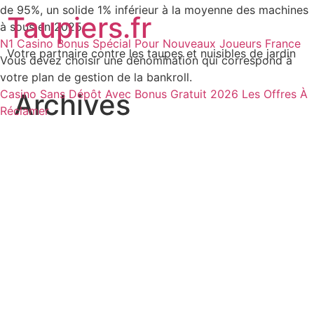
Aller
de 95%, un solide 1% inférieur à la moyenne des machines
Taupiers.fr
au
à sous en 2025.
contenu
N1 Casino Bonus Spécial Pour Nouveaux Joueurs France
Votre partnaire contre les taupes et nuisibles de jardin
Vous devez choisir une dénomination qui correspond à
votre plan de gestion de la bankroll.
Casino Sans Dépôt Avec Bonus Gratuit 2026 Les Offres À
Archives
Réclamer