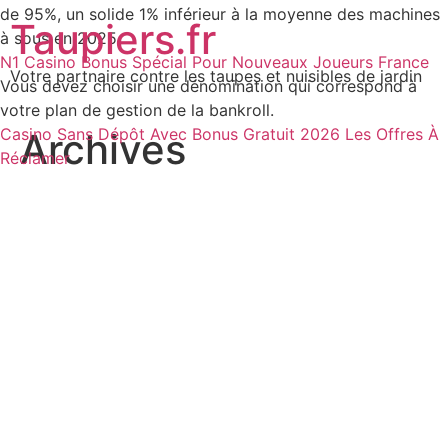
Aller
de 95%, un solide 1% inférieur à la moyenne des machines
Taupiers.fr
au
à sous en 2025.
contenu
N1 Casino Bonus Spécial Pour Nouveaux Joueurs France
Votre partnaire contre les taupes et nuisibles de jardin
Vous devez choisir une dénomination qui correspond à
votre plan de gestion de la bankroll.
Casino Sans Dépôt Avec Bonus Gratuit 2026 Les Offres À
Archives
Réclamer