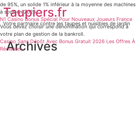
Aller
de 95%, un solide 1% inférieur à la moyenne des machines
Taupiers.fr
au
à sous en 2025.
contenu
N1 Casino Bonus Spécial Pour Nouveaux Joueurs France
Votre partnaire contre les taupes et nuisibles de jardin
Vous devez choisir une dénomination qui correspond à
votre plan de gestion de la bankroll.
Casino Sans Dépôt Avec Bonus Gratuit 2026 Les Offres À
Archives
Réclamer