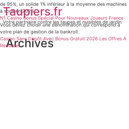
Aller
de 95%, un solide 1% inférieur à la moyenne des machines
Taupiers.fr
au
à sous en 2025.
contenu
N1 Casino Bonus Spécial Pour Nouveaux Joueurs France
Votre partnaire contre les taupes et nuisibles de jardin
Vous devez choisir une dénomination qui correspond à
votre plan de gestion de la bankroll.
Casino Sans Dépôt Avec Bonus Gratuit 2026 Les Offres À
Archives
Réclamer