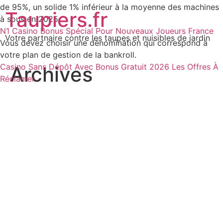
Aller
de 95%, un solide 1% inférieur à la moyenne des machines
Taupiers.fr
au
à sous en 2025.
contenu
N1 Casino Bonus Spécial Pour Nouveaux Joueurs France
Votre partnaire contre les taupes et nuisibles de jardin
Vous devez choisir une dénomination qui correspond à
votre plan de gestion de la bankroll.
Casino Sans Dépôt Avec Bonus Gratuit 2026 Les Offres À
Archives
Réclamer