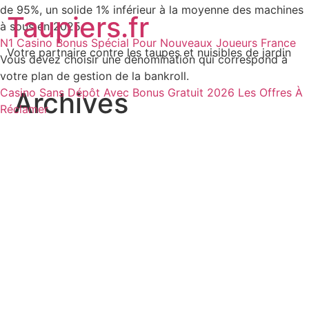
Aller
de 95%, un solide 1% inférieur à la moyenne des machines
Taupiers.fr
au
à sous en 2025.
contenu
N1 Casino Bonus Spécial Pour Nouveaux Joueurs France
Votre partnaire contre les taupes et nuisibles de jardin
Vous devez choisir une dénomination qui correspond à
votre plan de gestion de la bankroll.
Casino Sans Dépôt Avec Bonus Gratuit 2026 Les Offres À
Archives
Réclamer