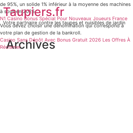
Aller
de 95%, un solide 1% inférieur à la moyenne des machines
Taupiers.fr
au
à sous en 2025.
contenu
N1 Casino Bonus Spécial Pour Nouveaux Joueurs France
Votre partnaire contre les taupes et nuisibles de jardin
Vous devez choisir une dénomination qui correspond à
votre plan de gestion de la bankroll.
Casino Sans Dépôt Avec Bonus Gratuit 2026 Les Offres À
Archives
Réclamer