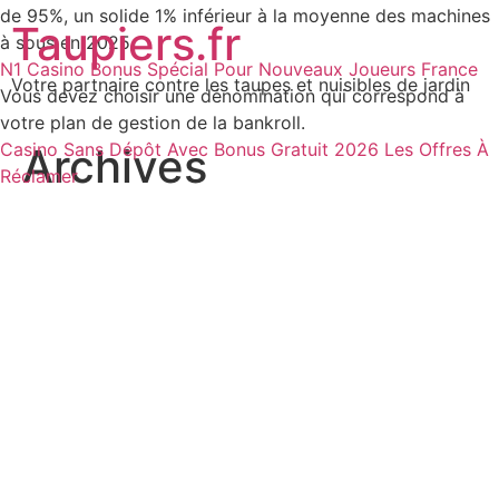
Aller
de 95%, un solide 1% inférieur à la moyenne des machines
Taupiers.fr
au
à sous en 2025.
contenu
N1 Casino Bonus Spécial Pour Nouveaux Joueurs France
Votre partnaire contre les taupes et nuisibles de jardin
Vous devez choisir une dénomination qui correspond à
votre plan de gestion de la bankroll.
Casino Sans Dépôt Avec Bonus Gratuit 2026 Les Offres À
Archives
Réclamer