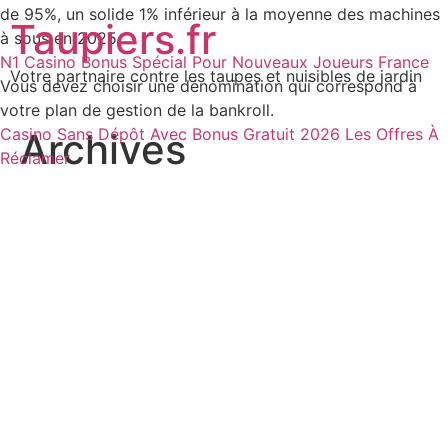
Aller
de 95%, un solide 1% inférieur à la moyenne des machines
Taupiers.fr
au
à sous en 2025.
contenu
N1 Casino Bonus Spécial Pour Nouveaux Joueurs France
Votre partnaire contre les taupes et nuisibles de jardin
Vous devez choisir une dénomination qui correspond à
votre plan de gestion de la bankroll.
Casino Sans Dépôt Avec Bonus Gratuit 2026 Les Offres À
Archives
Réclamer