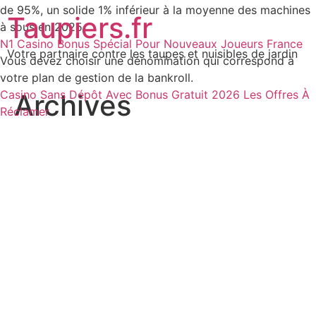
Aller
de 95%, un solide 1% inférieur à la moyenne des machines
Taupiers.fr
au
à sous en 2025.
contenu
N1 Casino Bonus Spécial Pour Nouveaux Joueurs France
Votre partnaire contre les taupes et nuisibles de jardin
Vous devez choisir une dénomination qui correspond à
votre plan de gestion de la bankroll.
Casino Sans Dépôt Avec Bonus Gratuit 2026 Les Offres À
Archives
Réclamer