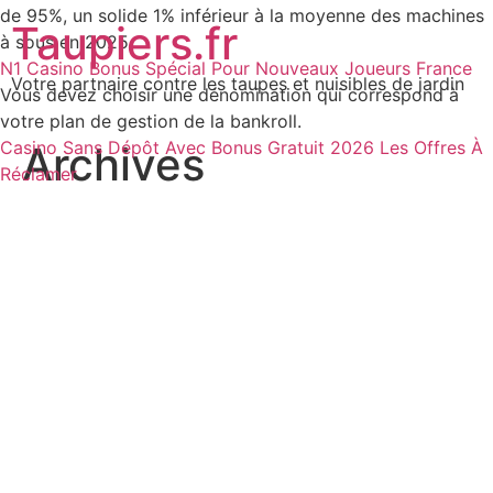
Aller
de 95%, un solide 1% inférieur à la moyenne des machines
Taupiers.fr
au
à sous en 2025.
contenu
N1 Casino Bonus Spécial Pour Nouveaux Joueurs France
Votre partnaire contre les taupes et nuisibles de jardin
Vous devez choisir une dénomination qui correspond à
votre plan de gestion de la bankroll.
Casino Sans Dépôt Avec Bonus Gratuit 2026 Les Offres À
Archives
Réclamer