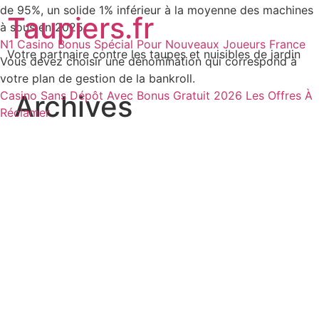
Aller
de 95%, un solide 1% inférieur à la moyenne des machines
Taupiers.fr
au
à sous en 2025.
contenu
N1 Casino Bonus Spécial Pour Nouveaux Joueurs France
Votre partnaire contre les taupes et nuisibles de jardin
Vous devez choisir une dénomination qui correspond à
votre plan de gestion de la bankroll.
Casino Sans Dépôt Avec Bonus Gratuit 2026 Les Offres À
Archives
Réclamer