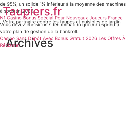
Aller
de 95%, un solide 1% inférieur à la moyenne des machines
Taupiers.fr
au
à sous en 2025.
contenu
N1 Casino Bonus Spécial Pour Nouveaux Joueurs France
Votre partnaire contre les taupes et nuisibles de jardin
Vous devez choisir une dénomination qui correspond à
votre plan de gestion de la bankroll.
Casino Sans Dépôt Avec Bonus Gratuit 2026 Les Offres À
Archives
Réclamer