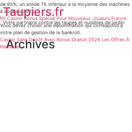
Aller
de 95%, un solide 1% inférieur à la moyenne des machines
Taupiers.fr
au
à sous en 2025.
contenu
N1 Casino Bonus Spécial Pour Nouveaux Joueurs France
Votre partnaire contre les taupes et nuisibles de jardin
Vous devez choisir une dénomination qui correspond à
votre plan de gestion de la bankroll.
Casino Sans Dépôt Avec Bonus Gratuit 2026 Les Offres À
Archives
Réclamer