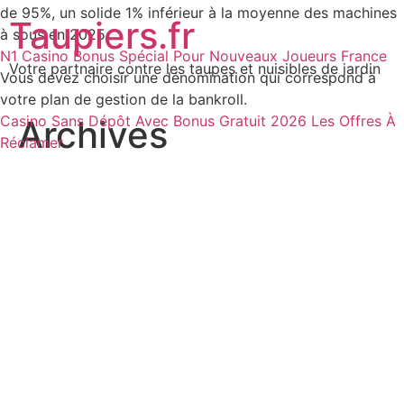
Aller
de 95%, un solide 1% inférieur à la moyenne des machines
Taupiers.fr
au
à sous en 2025.
contenu
N1 Casino Bonus Spécial Pour Nouveaux Joueurs France
Votre partnaire contre les taupes et nuisibles de jardin
Vous devez choisir une dénomination qui correspond à
votre plan de gestion de la bankroll.
Casino Sans Dépôt Avec Bonus Gratuit 2026 Les Offres À
Archives
Réclamer