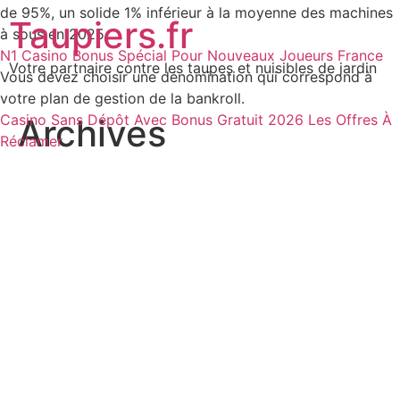
Aller
de 95%, un solide 1% inférieur à la moyenne des machines
Taupiers.fr
au
à sous en 2025.
contenu
N1 Casino Bonus Spécial Pour Nouveaux Joueurs France
Votre partnaire contre les taupes et nuisibles de jardin
Vous devez choisir une dénomination qui correspond à
votre plan de gestion de la bankroll.
Casino Sans Dépôt Avec Bonus Gratuit 2026 Les Offres À
Archives
Réclamer