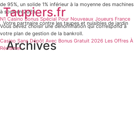
Aller
de 95%, un solide 1% inférieur à la moyenne des machines
Taupiers.fr
au
à sous en 2025.
contenu
N1 Casino Bonus Spécial Pour Nouveaux Joueurs France
Votre partnaire contre les taupes et nuisibles de jardin
Vous devez choisir une dénomination qui correspond à
votre plan de gestion de la bankroll.
Casino Sans Dépôt Avec Bonus Gratuit 2026 Les Offres À
Archives
Réclamer