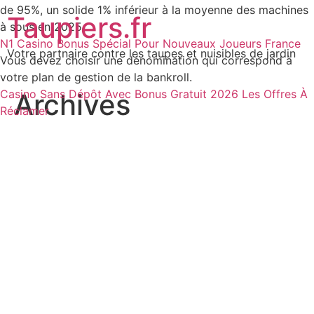
Aller
de 95%, un solide 1% inférieur à la moyenne des machines
Taupiers.fr
au
à sous en 2025.
contenu
N1 Casino Bonus Spécial Pour Nouveaux Joueurs France
Votre partnaire contre les taupes et nuisibles de jardin
Vous devez choisir une dénomination qui correspond à
votre plan de gestion de la bankroll.
Casino Sans Dépôt Avec Bonus Gratuit 2026 Les Offres À
Archives
Réclamer